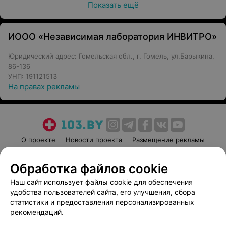
Показать ещё
ИООО «Независимая лаборатория ИНВИТРО»
Юридический адрес: Гомельская обл., г. Гомель, ул.Барыкина,
86-136
УНП: 191121513
На правах рекламы
О проекте
Новости проекта
Размещение рекламы
Медицинский маркетинг
Публичный договор
Обработка файлов cookie
Пользовательское соглашение
Способы оплаты
Наш сайт использует файлы cookie для обеспечения
Вакансии
Партнеры
удобства пользователей сайта, его улучшения, сбора
Написать руководителю 103.by
статистики и предоставления персонализированных
Написать в поддержку
рекомендаций.
Персональные настройки cookie