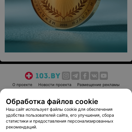
О проекте
Новости проекта
Размещение рекламы
Медицинский маркетинг
Публичный договор
Обработка файлов cookie
Пользовательское соглашение
Способы оплаты
Наш сайт использует файлы cookie для обеспечения
Вакансии
Партнеры
удобства пользователей сайта, его улучшения, сбора
Написать руководителю 103.by
статистики и предоставления персонализированных
Написать в поддержку
рекомендаций.