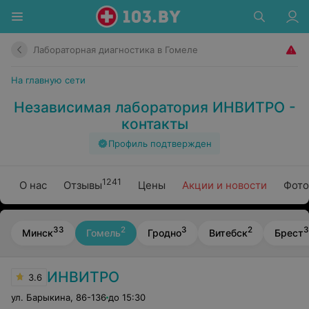
Лабораторная диагностика в Гомеле
На главную сети
Независимая лаборатория ИНВИТРО -
контакты
Профиль подтвержден
1241
О нас
Отзывы
Цены
Акции и новости
Фото
33
2
3
2
3
Минск
Гомель
Гродно
Витебск
Брест
ИНВИТРО
3.6
ул. Барыкина
,
86-136
до 15:30